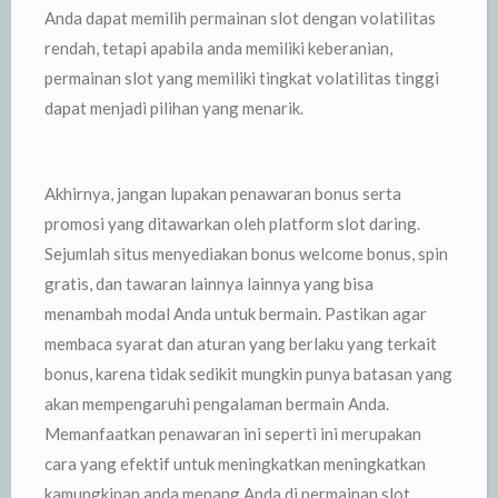
Anda dapat memilih permainan slot dengan volatilitas
rendah, tetapi apabila anda memiliki keberanian,
permainan slot yang memiliki tingkat volatilitas tinggi
dapat menjadi pilihan yang menarik.
Akhirnya, jangan lupakan penawaran bonus serta
promosi yang ditawarkan oleh platform slot daring.
Sejumlah situs menyediakan bonus welcome bonus, spin
gratis, dan tawaran lainnya lainnya yang bisa
menambah modal Anda untuk bermain. Pastikan agar
membaca syarat dan aturan yang berlaku yang terkait
bonus, karena tidak sedikit mungkin punya batasan yang
akan mempengaruhi pengalaman bermain Anda.
Memanfaatkan penawaran ini seperti ini merupakan
cara yang efektif untuk meningkatkan meningkatkan
kamungkinan anda menang Anda di permainan slot