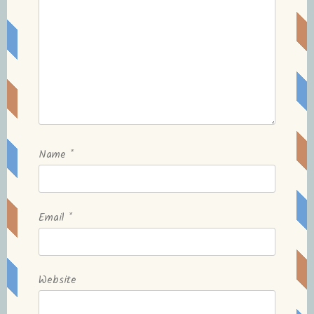
Name
*
Email
*
Website