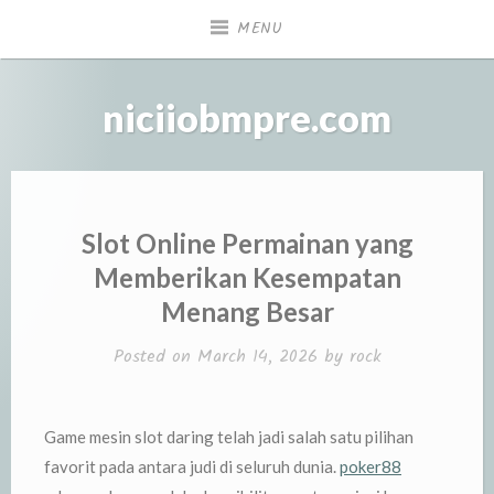
Skip
MENU
to
content
niciiobmpre.com
Slot Online Permainan yang
Memberikan Kesempatan
Menang Besar
Posted on
March 14, 2026
by
rock
Game mesin slot daring telah jadi salah satu pilihan
favorit pada antara judi di seluruh dunia.
poker88