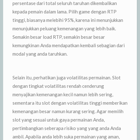
persentase dari total seluruh taruhan dikembalikan
kepada pemain dalam lama. Pilih game dengan RTP
tinggi, biasanya melebihi 95%, karena ini menunjukkan
menunjukkan peluang kemenangan yang lebih baik.
Semakin besar load RTP, semakin besar besar
kemungkinan Anda mendapatkan kembali sebagian dari
modal yang anda taruhkan.
Selain itu, perhatikan juga volatilitas permainan. Slot
dengan tingkat volatilitas rendah cenderung
menyajikan kemenangan kecil namun lebih sering,
sementara itu slot dengan volatilitas tinggi memberikan
kemenangan besar namun kurang sering. Agar memilih
slot yang sesuai untuk gaya permainan Anda,
pertimbangkan seberapa risiko yang yang anda Anda
ambil. Apabila anda lebih suka permainan yang aman,