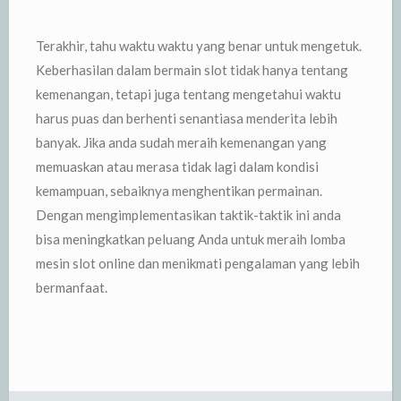
Terakhir, tahu waktu waktu yang benar untuk mengetuk.
Keberhasilan dalam bermain slot tidak hanya tentang
kemenangan, tetapi juga tentang mengetahui waktu
harus puas dan berhenti senantiasa menderita lebih
banyak. Jika anda sudah meraih kemenangan yang
memuaskan atau merasa tidak lagi dalam kondisi
kemampuan, sebaiknya menghentikan permainan.
Dengan mengimplementasikan taktik-taktik ini anda
bisa meningkatkan peluang Anda untuk meraih lomba
mesin slot online dan menikmati pengalaman yang lebih
bermanfaat.