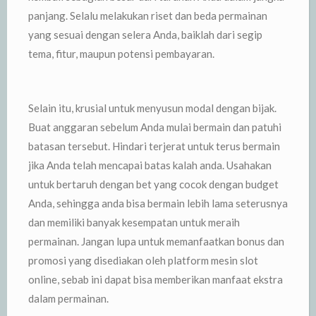
panjang. Selalu melakukan riset dan beda permainan
yang sesuai dengan selera Anda, baiklah dari segip
tema, fitur, maupun potensi pembayaran.
Selain itu, krusial untuk menyusun modal dengan bijak.
Buat anggaran sebelum Anda mulai bermain dan patuhi
batasan tersebut. Hindari terjerat untuk terus bermain
jika Anda telah mencapai batas kalah anda. Usahakan
untuk bertaruh dengan bet yang cocok dengan budget
Anda, sehingga anda bisa bermain lebih lama seterusnya
dan memiliki banyak kesempatan untuk meraih
permainan. Jangan lupa untuk memanfaatkan bonus dan
promosi yang disediakan oleh platform mesin slot
online, sebab ini dapat bisa memberikan manfaat ekstra
dalam permainan.