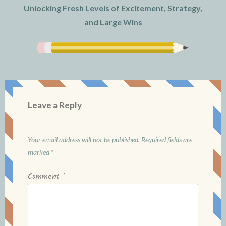
Unlocking Fresh Levels of Excitement, Strategy,
and Large Wins
Leave a Reply
Your email address will not be published.
Required fields are
marked
*
Comment
*